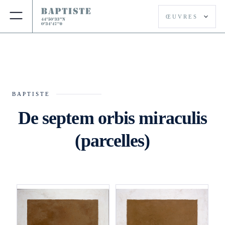
ŒUVRES
ŒUVRES
ŒUVRES
BAPTISTE
De septem orbis miraculis
(parcelles)